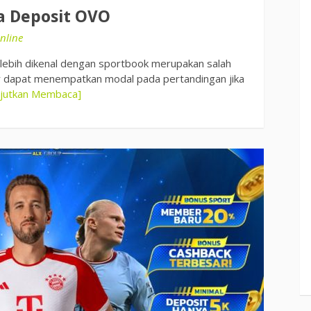
a Deposit OVO
online
u lebih dikenal dengan sportbook merupakan salah
yer dapat menempatkan modal pada pertandingan jika
njutkan Membaca]