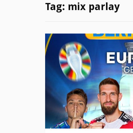
Tag:
mix parlay