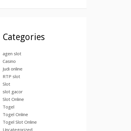
Categories
agen slot
Casino
Judi online
RTP slot
Slot
slot gacor
Slot Online
Togel
Togel Online
Togel Slot Online
Uncategorized