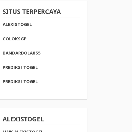
SITUS TERPERCAYA
ALEXISTOGEL
COLOKSGP
BANDARBOLA855
PREDIKSI TOGEL
PREDIKSI TOGEL
ALEXISTOGEL
LINK ALEXISTOGEL