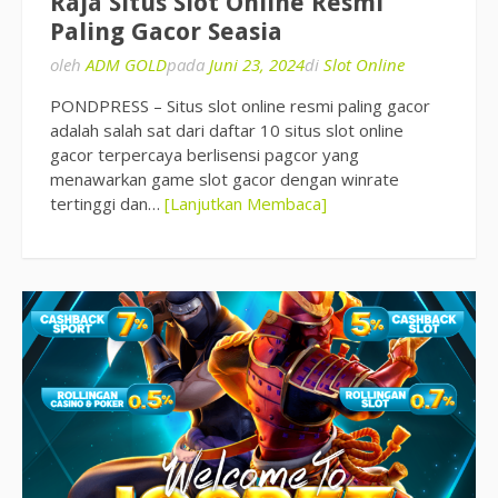
Raja Situs Slot Online Resmi
Paling Gacor Seasia
oleh
ADM GOLD
pada
Juni 23, 2024
di
Slot Online
PONDPRESS – Situs slot online resmi paling gacor
adalah salah sat dari daftar 10 situs slot online
gacor terpercaya berlisensi pagcor yang
menawarkan game slot gacor dengan winrate
tertinggi dan…
[Lanjutkan Membaca]