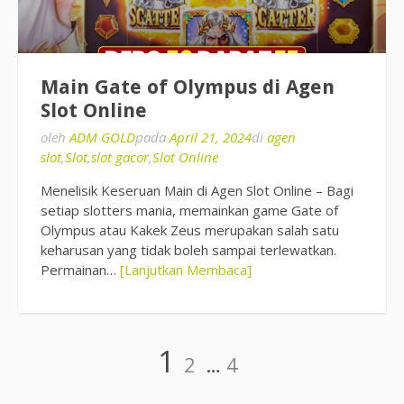
Main Gate of Olympus di Agen
Slot Online
oleh
ADM GOLD
pada
April 21, 2024
di
agen
slot
,
Slot
,
slot gacor
,
Slot Online
Menelisik Keseruan Main di Agen Slot Online – Bagi
setiap slotters mania, memainkan game Gate of
Olympus atau Kakek Zeus merupakan salah satu
keharusan yang tidak boleh sampai terlewatkan.
Permainan…
[Lanjutkan Membaca]
Paginasi
Laman
Laman
Laman
1
2
…
4
pos