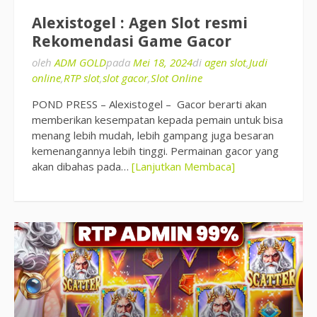
Alexistogel : Agen Slot resmi
Rekomendasi Game Gacor
oleh
ADM GOLD
pada
Mei 18, 2024
di
agen slot
,
Judi
online
,
RTP slot
,
slot gacor
,
Slot Online
POND PRESS – Alexistogel – Gacor berarti akan
memberikan kesempatan kepada pemain untuk bisa
menang lebih mudah, lebih gampang juga besaran
kemenangannya lebih tinggi. Permainan gacor yang
akan dibahas pada…
[Lanjutkan Membaca]