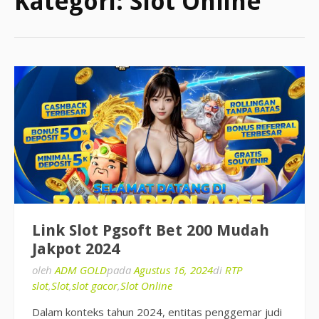
Kategori:
Slot Online
Link Slot Pgsoft Bet 200 Mudah
Jakpot 2024
oleh
ADM GOLD
pada
Agustus 16, 2024
di
RTP
slot
,
Slot
,
slot gacor
,
Slot Online
Dalam konteks tahun 2024, entitas penggemar judi