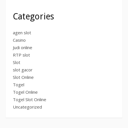
Categories
agen slot
Casino
Judi online
RTP slot
Slot
slot gacor
Slot Online
Togel
Togel Online
Togel Slot Online
Uncategorized