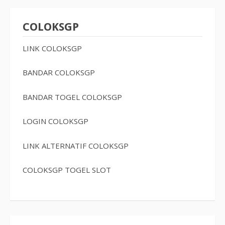
COLOKSGP
LINK COLOKSGP
BANDAR COLOKSGP
BANDAR TOGEL COLOKSGP
LOGIN COLOKSGP
LINK ALTERNATIF COLOKSGP
COLOKSGP TOGEL SLOT