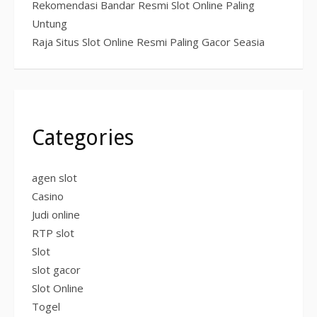
Rekomendasi Bandar Resmi Slot Online Paling
Untung
Raja Situs Slot Online Resmi Paling Gacor Seasia
Categories
agen slot
Casino
Judi online
RTP slot
Slot
slot gacor
Slot Online
Togel