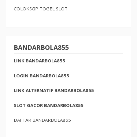
COLOKSGP TOGEL SLOT
BANDARBOLA855
LINK BANDARBOLA855
LOGIN BANDARBOLA855
LINK ALTERNATIF BANDARBOLA855
SLOT GACOR BANDARBOLA855
DAFTAR BANDARBOLA855