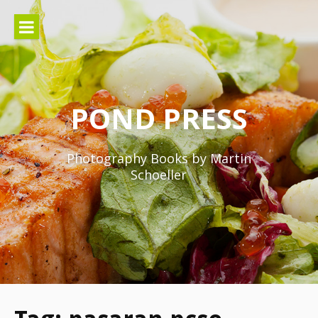
Lompat
ke
konten
POND PRESS
Photography Books by Martin
Schoeller