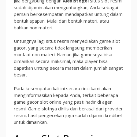
Jika bergabung dengan
Alexistogel
situs slot resmi
sudah dijamin akan menguntungkan, Anda sebagai
pemain berkesempatan mendapatkan untung dalam
bentuk apapun. Mulai dari bentuk materi, atau
bahkan non materi.
Untungnya lagi situs resmi menyediakan game slot
gacor, yang secara tidak langsung memberikan
manfaat non materi. Namun jika gamesnya bisa
dimainkan secara maksimal, maka player bisa
dapatkan untung secara materi dalam jumlah sangat
besar.
Pada kesempatan kali ini secara rinci kami akan
menginformasikan kepada Anda, terkait beberapa
game gacor slot online yang pasti hadir di agen
resmi. Game slotnya dirilis dan berasal dari provider
resmi, hasil pengecekan juga sudah dijamin kredibel
untuk dimainkan.