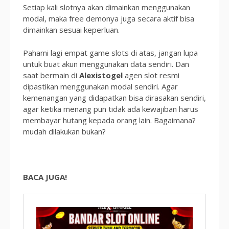
Setiap kali slotnya akan dimainkan menggunakan
modal, maka free demonya juga secara aktif bisa
dimainkan sesuai keperluan.
Pahami lagi empat game slots di atas, jangan lupa
untuk buat akun menggunakan data sendiri. Dan
saat bermain di
Alexistogel
agen slot resmi
dipastikan menggunakan modal sendiri. Agar
kemenangan yang didapatkan bisa dirasakan sendiri,
agar ketika menang pun tidak ada kewajiban harus
membayar hutang kepada orang lain. Bagaimana?
mudah dilakukan bukan?
BACA JUGA!