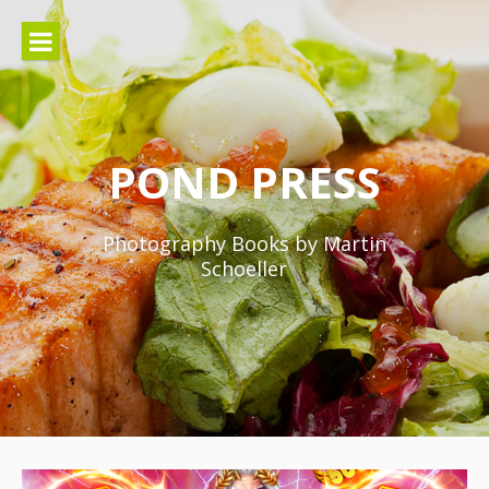
Lompat
ke
konten
POND PRESS
Photography Books by Martin
Schoeller