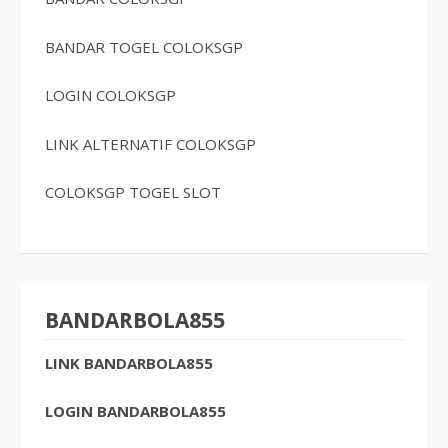
BANDAR TOGEL COLOKSGP
LOGIN COLOKSGP
LINK ALTERNATIF COLOKSGP
COLOKSGP TOGEL SLOT
BANDARBOLA855
LINK BANDARBOLA855
LOGIN BANDARBOLA855