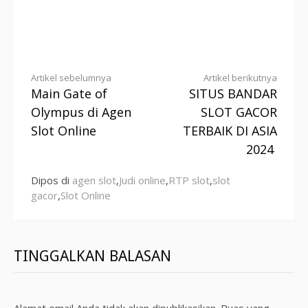
Lanjut
Artikel sebelumnya
Artikel berikutnya
Main Gate of
SITUS BANDAR
Membaca
Olympus di Agen
SLOT GACOR
Slot Online
TERBAIK DI ASIA
2024
Dipos di
agen slot
,
Judi online
,
RTP slot
,
slot
gacor
,
Slot Online
TINGGALKAN BALASAN
Alamat email Anda tidak akan dipublikasikan.
Ruas yang