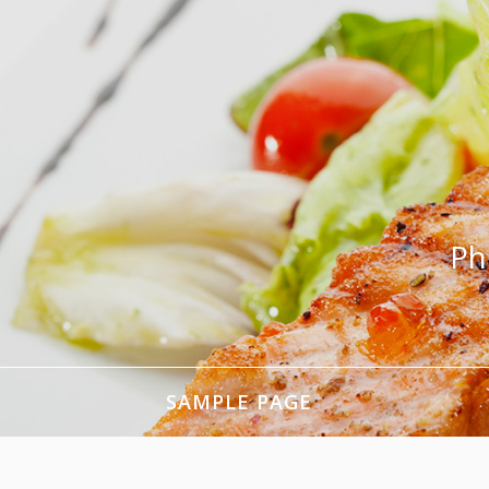
Lompat
ke
konten
Ph
SAMPLE PAGE