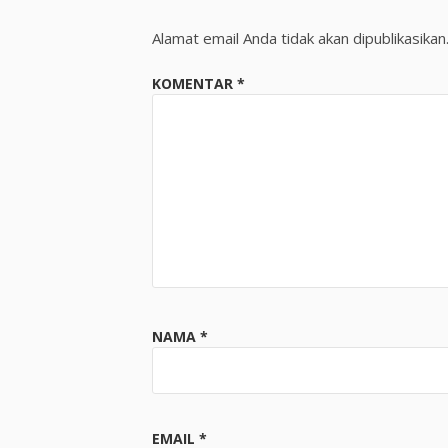
Alamat email Anda tidak akan dipublikasikan
KOMENTAR
*
NAMA
*
EMAIL
*