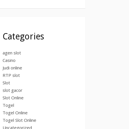
Categories
agen slot
Casino
Judi online
RTP slot
Slot
slot gacor
Slot Online
Togel
Togel Online
Togel Slot Online
Uncategorized