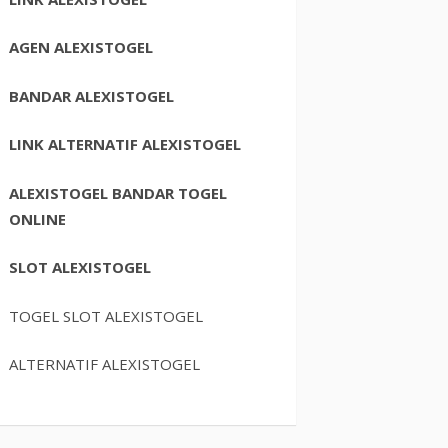
AGEN ALEXISTOGEL
BANDAR ALEXISTOGEL
LINK ALTERNATIF ALEXISTOGEL
ALEXISTOGEL BANDAR TOGEL
ONLINE
SLOT ALEXISTOGEL
TOGEL SLOT ALEXISTOGEL
ALTERNATIF ALEXISTOGEL