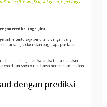
Judi online
,
RTP slot
,
Slot
,
slot gacor
,
Togel
,
Togel
engan Prediksi Togel Jitu
gel online tentu saja perlu tahu dengan yang
 ini tentu sangat diperlukan bagi siapa pun kalau
rhubungan dengan angka-angka tentu saja akan
arena di sini Anda bukan hanya main melainkan akan
ud dengan prediksi