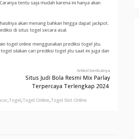
Caranya tentu saja mudah karena ini hanya akan
i hasilnya akan menang bahkan hingga dapat jackpot.
diksi di situs togel secara asal.
 togel online menggunakan prediksi togel jitu.
l silakan cari prediksi togel jitu saat ini juga dan
Artikel berikutnya
Situs Judi Bola Resmi Mix Parlay
Terpercaya Terlengkap 2024
acor
,
Togel
,
Togel Online
,
Togel Slot Online