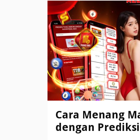
Cara Menang Ma
dengan Prediksi