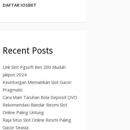
DAFTAR IOSBET
Recent Posts
Link Slot Pgsoft Bet 200 Mudah
Jakpot 2024
Keuntungan Memainkan Slot Gacor
Pragmatic
Cara Main Taruhan Bola Deposit OVO
Rekomendasi Bandar Resmi Slot
Online Paling Untung
Raja Situs Slot Online Resmi Paling
Gacor Seasia