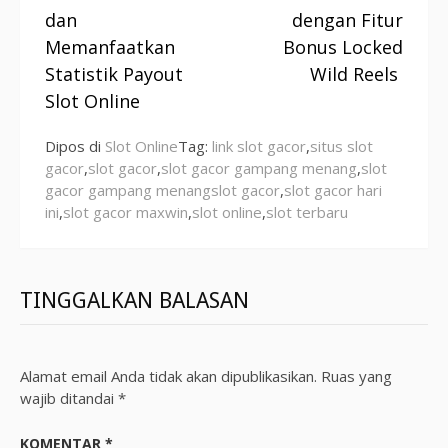
Membaca
dan
dengan Fitur
Memanfaatkan
Bonus Locked
Statistik Payout
Wild Reels
Slot Online
Dipos di
Slot Online
Tag:
link slot gacor
,
situs slot
gacor
,
slot gacor
,
slot gacor gampang menang
,
slot
gacor gampang menangslot gacor
,
slot gacor hari
ini
,
slot gacor maxwin
,
slot online
,
slot terbaru
TINGGALKAN BALASAN
Alamat email Anda tidak akan dipublikasikan.
Ruas yang
wajib ditandai
*
KOMENTAR
*