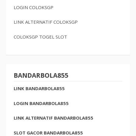
LOGIN COLOKSGP
LINK ALTERNATIF COLOKSGP
COLOKSGP TOGEL SLOT
BANDARBOLA855
LINK BANDARBOLA855
LOGIN BANDARBOLA855
LINK ALTERNATIF BANDARBOLA855
SLOT GACOR BANDARBOLA855