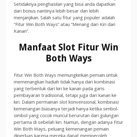
Setidaknya penghasilan yang bisa anda dapatkan
dari bonus nantinya lebih besar dan lebih
menjanjikan. Salah satu fitur yang populer adalah
“Fitur Win Both Ways” atau “Menang dari Kiri dan
Kanan”.
Manfaat Slot Fitur Win
Both Ways
Fitur Win Both Ways memungkinkan pemain untuk
memenangkan hadiah tidak hanya dari kombinasi
yang terbentuk dari kiri ke kanan pada garis
pembayaran tradisional, tetapi juga dari kanan ke
kiri. Dalam permainan slot konvensional, kombinasi
kemenangan biasanya terjadi hanya ketika simbol-
simbol yang cocok muncul berurutan dari gulungan
pertama di sebelah kiri. Namun, dengan adanya Fitur
Win Both Ways, peluang kemenangan pemain
diperluas karena mereka dapat memperoleh