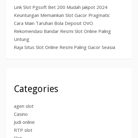
Link Slot Pgsoft Bet 200 Mudah Jakpot 2024
Keuntungan Memainkan Slot Gacor Pragmatic
Cara Main Taruhan Bola Deposit OVO
Rekomendasi Bandar Resmi Slot Online Paling
Untung
Raja Situs Slot Online Resmi Paling Gacor Seasia
Categories
agen slot
Casino
Judi online
RTP slot