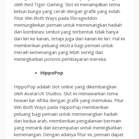
oleh Red Tiger Gaming. Slot ini menampilkan tema
kebun bunga yang cerah dengan grafik yang indah.
Fitur Win Both Ways pada Florageddon
memungkinkan pemain untuk memenangkan hadiah
dari kombinasi simbol yang terbentuk tidak hanya
dari kiri ke kanan, tetapi juga dari kanan ke kiri. Hal ini
memberikan peluang ekstra bagi pemain untuk
meraih kemenangan yang lebih sering dan
meningkatkan potensi pembayaran mereka.
HippoPop
HippoPop adalah slot online yang dikembangkan
oleh AvatarUX Studios. Slot ini menawarkan tema
hewan liar Afrika dengan grafik yang memukau. Fitur
Win Both Ways pada HippoPop memberikan
peluang bagi pemain untuk memenangkan hadiah
dari kedua arah, memberikan pengalaman bermain
yang menarik dan kesempatan untuk meningkatkan
kemenangan. Dengan adanya fitur ini, pemain dapat