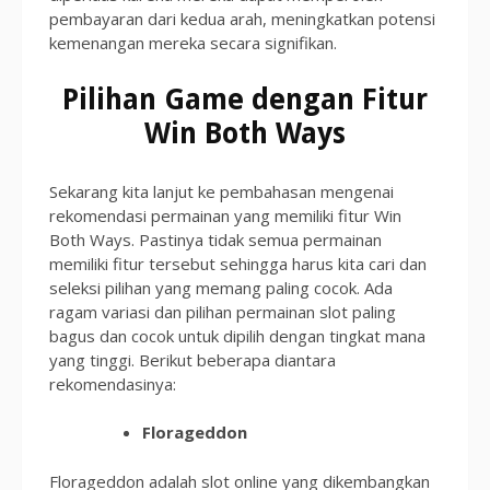
pembayaran dari kedua arah, meningkatkan potensi
kemenangan mereka secara signifikan.
Pilihan Game dengan Fitur
Win Both Ways
Sekarang kita lanjut ke pembahasan mengenai
rekomendasi permainan yang memiliki fitur Win
Both Ways. Pastinya tidak semua permainan
memiliki fitur tersebut sehingga harus kita cari dan
seleksi pilihan yang memang paling cocok. Ada
ragam variasi dan pilihan permainan slot paling
bagus dan cocok untuk dipilih dengan tingkat mana
yang tinggi. Berikut beberapa diantara
rekomendasinya:
Florageddon
Florageddon adalah slot online yang dikembangkan