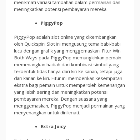
menikmati variasi tambahan dalam permainan dan
meningkatkan potensi pembayaran mereka.
PiggyPop
PiggyPop adalah slot online yang dikembangkan
oleh Quickspin. Slot ini mengusung tema babi-babi
lucu dengan grafik yang menggemaskan. Fitur Win
Both Ways pada PiggyPop memungkinkan pemain
memenangkan hadiah dari kombinasi simbol yang
terbentuk tidak hanya dari kiri ke kanan, tetapi juga
dari kanan ke kiri. Fitur ini memberikan kesempatan
ekstra bagi pemain untuk memperoleh kemenangan
yang lebih sering dan meningkatkan potensi
pembayaran mereka. Dengan suasana yang
menggemaskan, PiggyPop menjadi permainan yang
menyenangkan untuk dinikmati.
Extra Juicy