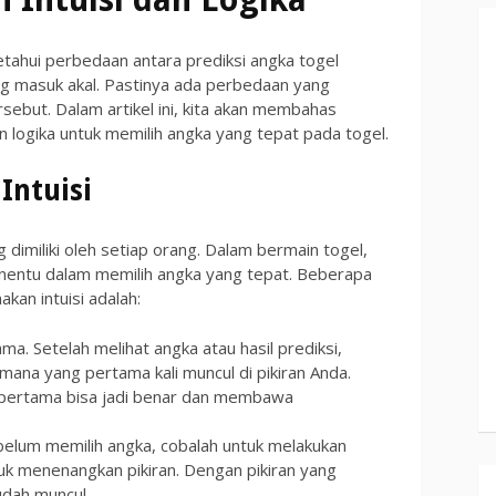
tahui perbedaan antara prediksi angka togel
ng masuk akal. Pastinya ada perbedaan yang
rsebut. Dalam artikel ini, kita akan membahas
 logika untuk memilih angka yang tepat pada togel.
Intuisi
g dimiliki oleh setiap orang. Dalam bermain togel,
 penentu dalam memilih angka yang tepat. Beberapa
kan intuisi adalah:
a. Setelah melihat angka atau hasil prediksi,
 mana yang pertama kali muncul di pikiran Anda.
pertama bisa jadi benar dan membawa
ebelum memilih angka, cobalah untuk melakukan
tuk menenangkan pikiran. Dengan pikiran yang
mudah muncul.