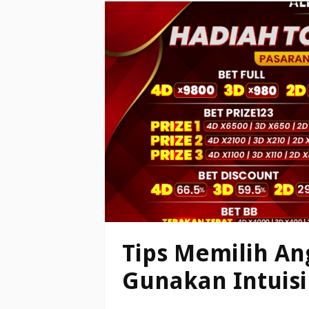
Tips Memilih An
Gunakan Intuisi