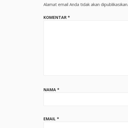
Alamat email Anda tidak akan dipublikasikan
KOMENTAR
*
NAMA
*
EMAIL
*