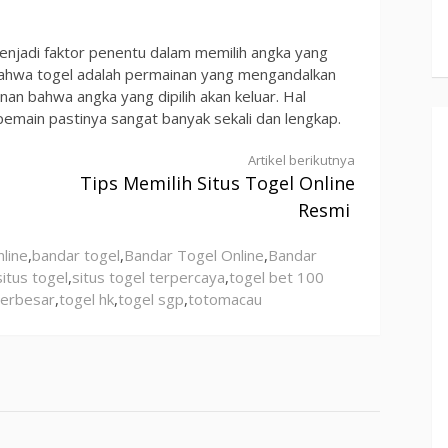
 menjadi faktor penentu dalam memilih angka yang
bahwa togel adalah permainan yang mengandalkan
nan bahwa angka yang dipilih akan keluar. Hal
 pemain pastinya sangat banyak sekali dan lengkap.
Artikel berikutnya
Tips Memilih Situs Togel Online
k
Resmi
nline
,
bandar togel
,
Bandar Togel Online
,
Bandar
situs togel
,
situs togel terpercaya
,
togel bet 100
terbesar
,
togel hk
,
togel sgp
,
totomacau