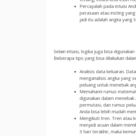
Percayalah pada intuisi An
perasaan atau insting yang 
jadi itu adalah angka yang t
Selain intuisi, logika juga bisa digunak
Beberapa tips yang bisa dilakukan dala
Analisis data keluaran. Dat
menganalisis angka yang se
peluang untuk menebak angk
Memahami rumus matemati
digunakan dalam menebak a
permutasi, dan rumus pel
Anda bisa lebih mudah memi
Mengikuti tren. Tren atau 
menjadi acuan dalam memili
3 hari terakhir, maka kemu