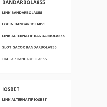
BANDARBOLA855
LINK BANDARBOLA855
LOGIN BANDARBOLA855
LINK ALTERNATIF BANDARBOLA855
SLOT GACOR BANDARBOLA855
DAFTAR BANDARBOLA855
iOSBET
LINK ALTERNATIF IOSBET