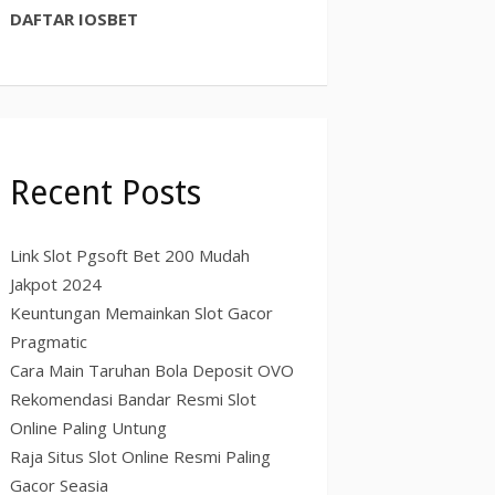
DAFTAR IOSBET
Recent Posts
Link Slot Pgsoft Bet 200 Mudah
Jakpot 2024
Keuntungan Memainkan Slot Gacor
Pragmatic
Cara Main Taruhan Bola Deposit OVO
Rekomendasi Bandar Resmi Slot
Online Paling Untung
Raja Situs Slot Online Resmi Paling
Gacor Seasia